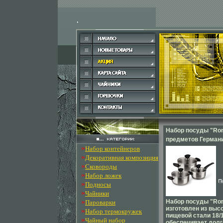
Набор посуды "Rond
предметов Германи
»
Набор контейнеров
Китай Артикул: RD
»
Декоративная композиция
6246o.
»
Сковороды
»
Набор ложек
»
Подносы
»
Чайники
»
Набор посуды "Rond
Пароварки
изготовлен из выс
»
Набор термокружек
пищевой стали 18/1
»
Чайный набор
обеспечивает дол