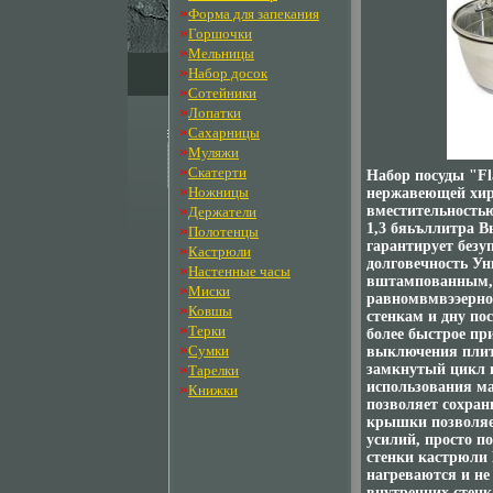
»
Форма для запекания
»
Горшочки
»
Мельницы
»
Набор досок
»
Сотейники
»
Лопатки
»
Сахарницы
»
Муляжи
»
Скатерти
Набор посуды "F
»
Ножницы
нержавеющей хиру
»
вместительностью
Держатели
1,3 бяьъллитра 
»
Полотенцы
гарантирует безу
»
Кастрюли
долговечность Ун
»
Настенные часы
вштампованным, 
»
Миски
равномвмвээерно 
»
Ковшы
стенкам и дну по
»
Терки
более быстрое пр
»
Сумки
выключения плит
»
замкнутый цикл п
Тарелки
использования ма
»
Книжки
позволяет сохра
крышки позволяе
усилий, просто п
стенки кастрюли
нагреваются и н
внутренних стенк