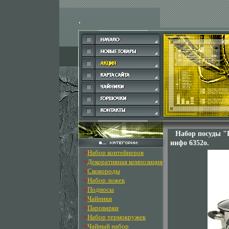
Набор посуды "
инфо 6352o.
»
Набор контейнеров
»
Декоративная композиция
»
Сковороды
»
Набор ложек
»
Подносы
»
Чайники
»
Пароварки
»
Набор термокружек
»
Чайный набор