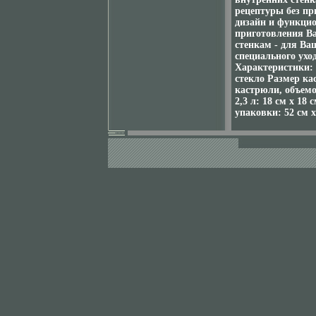
рецептуры без п
дизайн и функцио
приготовления В
стенкам - для Ва
специального ухо
Характеристики: 
стекло Размер кас
кастрюли, объемом
2,3 л: 18 см х 18
упаковки: 52 см 