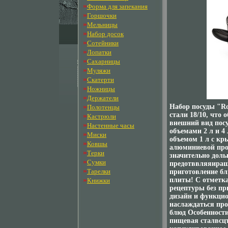
»
Форма для запекания
»
Горшочки
»
Мельницы
»
Набор досок
»
Сотейники
»
Лопатки
»
Сахарницы
»
Муляжи
»
Скатерти
»
Ножницы
»
Держатели
»
Набор посуды "Ro
Полотенцы
стали 18/10, что
»
Кастрюли
внешний вид посу
»
Настенные часы
объемами 2 л и 
»
Миски
объемом 1 л с кр
»
Ковшы
алюминиевой про
»
Терки
значительно доль
»
Сумки
предотввляяираща
»
Тарелки
приготовление бл
»
плиты! С отметк
Книжки
рецептуры без п
дизайн и функцио
наслаждаться пр
блюд Особенности
пищевая сталвсцъ