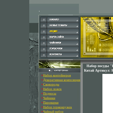
Набор посуды "R
Китай Артикул: R
»
Набор контейнеров
»
Декоративная композиция
»
Сковороды
»
Набор ложек
»
Подносы
»
Чайники
»
Пароварки
»
Набор термокружек
»
Чайный набор