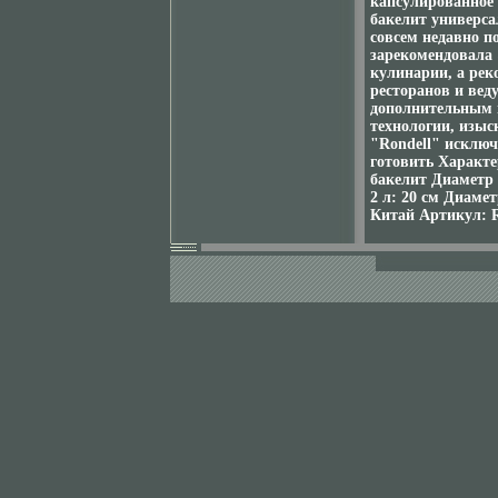
капсулированное 
бакелит универса
совсем недавно п
зарекомендовала 
кулинарии, а рек
ресторанов и ве
дополнительным 
технологии, изыс
"Rondell" исключ
готовить Характе
бакелит Диаметр
2 л: 20 см Диаме
Китай Артикул: 