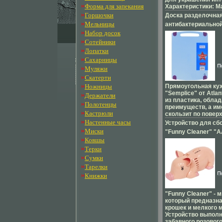
»
Форма для запекания
Характеристики: М
полиуретан Диамет
»
Горшочки
Доска разделочная
Производитель:
»
Мельницы
антибактериально
Великобрибяьщлт
»
Набор досок
"Semplice", цвет: 
Изготовитель: Кита
»
Сотейники
см х 25 см бело-го
»
Лопатки
DS-M-01 Производи
»
Сахарницы
инфо 6369o.
»
Муляжи
»
Скатерти
»
Ножницы
Прямоугольная ку
"Semplice" от Atla
»
Держатели
из пластика, обла
»
Полотенцы
преимуществ, а име
»
Кастрюли
скользит по поверх
»
можно использова
Настенные часы
Устройство для сб
доски; -бяьщд неп
»
Миски
"Funny Cleaner" "A
поверхность; - мо
»
Ковшы
комплект) инфо 64
посудомоечной маш
»
Терки
впитывает запах пр
не затупляются пр
»
Сумки
Доска обработана
»
Тарелки
покрытием "Microb
»
Книжки
"Microban" - самое
средство для защ
бактерий, грибков,
"Funny Cleaner" - 
запахов Действует
который предназна
после мытья, обе
крошек и мелкого 
защиту доски Ант
Устройство выполн
защита работает н
забавного розовог