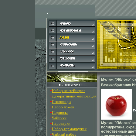
Муляж "Яблоко" с
Великобритания Из
»
Набор контейнеров
Китай инфо 6366o.
»
Декоративная композиция
»
Сковороды
»
Набор ложек
»
Подносы
»
Чайники
»
Муляж "Яблоко" из
Пароварки
полиуретана, окра
»
Набор термокружек
естественные цве
»
Чайный набор
для украшения ин