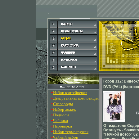
Город 312: Видеок
DVD (PAL) (Картонн
»
Набор контейнеров
Дистрибьютор: Газ
»
Декоративная композиция
Региональный код:
»
Сковороды
слоев: DVD-5 (1 с
»
Набор ложек
дорожки: Русский 
»
Подносы
Формат инфо 7229
»
Чайники
»
От издателя Содер
Пароварки
Останусь - Soundt
»
Набор термокружек
"Ночной дозор" 02
»
Чайный набор
доступа - Soundtr