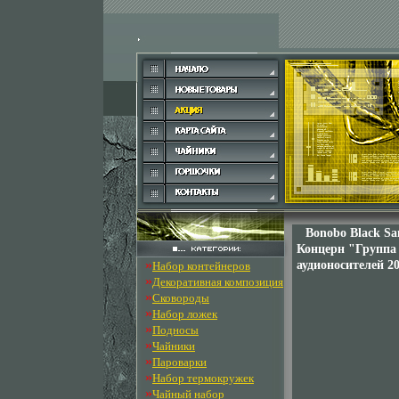
Bonobo Black Sa
Концерн "Группа
»
аудионосителей 2
Набор контейнеров
»
Декоративная композиция
»
Сковороды
»
Набор ложек
»
Подносы
»
Чайники
»
Пароварки
»
Набор термокружек
»
Чайный набор