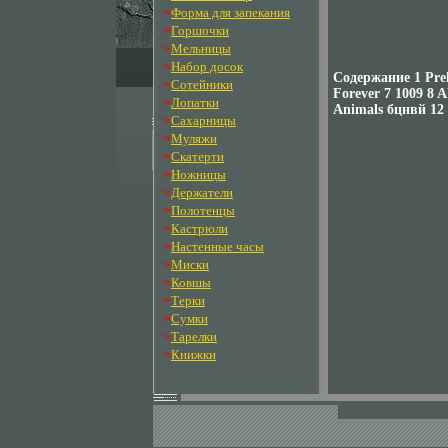
»
Форма для запекания
»
Горшочки
»
Мельницы
»
Набор досок
Содержание 1 Prel
»
Сотейники
Forever 7 1009 8 A
»
Лопатки
Animals бцнвй 12
»
Сахарницы
»
Муляжи
»
Скатерти
»
Ножницы
»
Держатели
»
Полотенцы
»
Кастрюли
»
Настенные часы
»
Миски
»
Ковшы
»
Терки
»
Сумки
»
Тарелки
»
Книжки