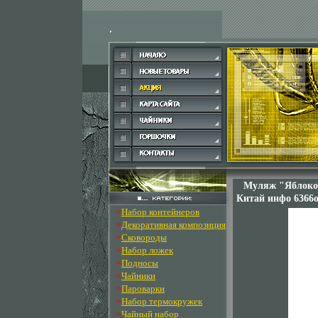
Муляж "Яблоко"
Китай инфо 6366o
»
Набор контейнеров
»
Декоративная композиция
»
Сковороды
»
Набор ложек
»
Подносы
»
Чайники
»
Пароварки
»
Набор термокружек
»
Чайный набор