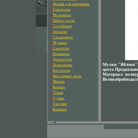
»
Форма для запекания
»
Горшочки
»
Мельницы
»
Набор досок
»
Сотейники
»
Лопатки
»
Сахарницы
»
Муляжи
»
Скатерти
»
Ножницы
»
Держатели
»
Муляж "Яблоко" и
Полотенцы
цвета Предназнач
»
Кастрюли
Материал: полиур
»
Настенные часы
Великобрибяьщлт
»
Миски
»
Ковшы
»
Терки
»
Сумки
»
Тарелки
»
Книжки