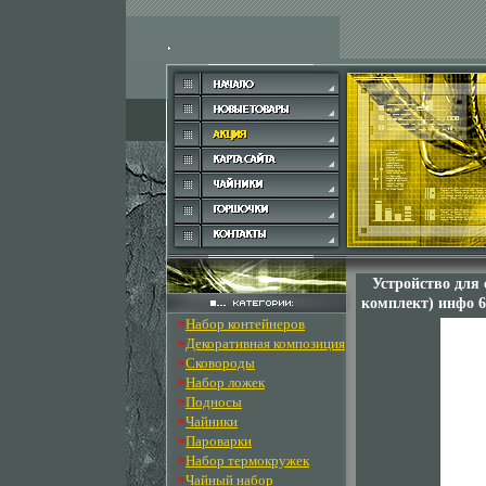
Устройство для 
комплект) инфо 6
»
Набор контейнеров
»
Декоративная композиция
»
Сковороды
»
Набор ложек
»
Подносы
»
Чайники
»
Пароварки
»
Набор термокружек
»
Чайный набор