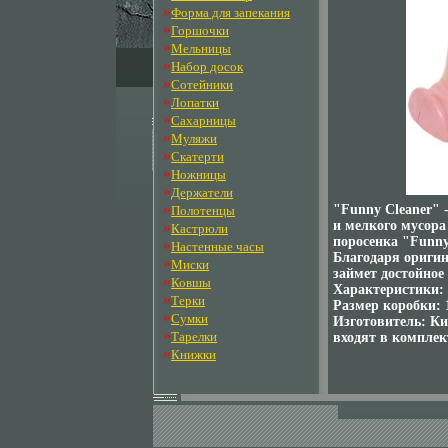
»
Форма для запекания
»
Горшочки
»
Мельницы
»
Набор досок
»
Сотейники
»
Лопатки
»
Сахарницы
»
Муляжи
»
Скатерти
»
Ножницы
»
Держатели
»
"Funny Cleaner" 
Полотенцы
и мелкого мусора
»
Кастрюли
поросенка "Funny
»
Настенные часы
Благодаря оригин
»
Миски
займет достойное
»
Ковшы
Характеристики: 
»
Терки
Размер коробки: 
»
Сумки
Изготовитель: Ки
»
Тарелки
входят в комплек
»
Книжки