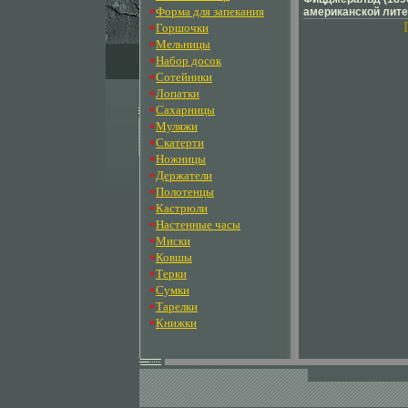
»
Форма для запекания
американской лите
Талантливый, сво
»
Горшочки
писатель, он сбцн
»
Мельницы
критически освет
»
Набор досок
существенные сто
»
американского обр
Сотейники
вошли романы "Вел
»
Лопатки
"Ночь нежна", наи
»
Сахарницы
рассказы "Великий 
»
Муляжи
который в авторит
оксфордском спис
»
Скатерти
главных книг столе
»
Ножницы
поисках утраченно
»
Держатели
Пруста, занял втор
»
уступив только "У
Полотенцы
Джаз - вот ключев
»
Кастрюли
можно "открыть" с
»
Настенные часы
романа Америка, 19
»
Миски
"сухого закона" и 
"разборок", время
»
Ковшы
праздников, устр
»
Терки
американцами" на
»
Сумки
нищеты Именно эт
»
Фицджеральд "соз
Тарелки
поколевпоюъние, к
»
Книжки
назовут "потерянн
нежна" (1934) - ли
элегантное и реал
сильное изображен
супружеской пары:
и его пациентки, с
Главный герой, док