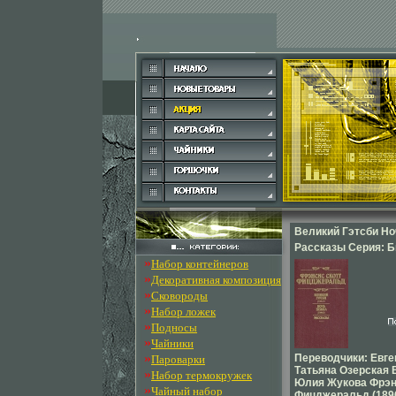
Великий Гэтсби Но
Рассказы Серия: 
»
Набор контейнеров
литературы США и
»
Декоративная композиция
»
Сковороды
»
Набор ложек
»
Подносы
»
Чайники
»
Переводчики: Евг
Пароварки
Татьяна Озерская 
»
Набор термокружек
Юлия Жукова Фрэн
»
Чайный набор
Фицджеральд (1896 