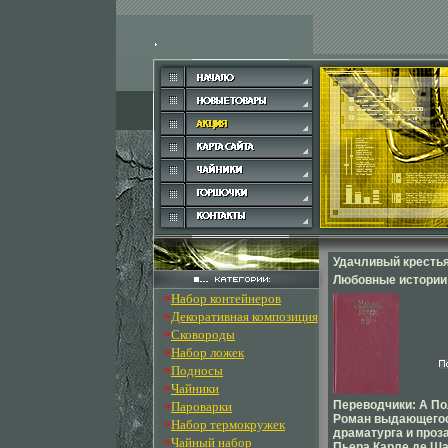
Удачливый крестья
Любовные истории
»
Набор контейнеров
12618t.
»
Декоративная композиция
»
Сковороды
»
Набор ложек
»
Подносы
»
Чайники
»
Переводчики: А По
Пароварки
Роман выдающегос
»
Набор термокружек
драматурга и прозаи
»
Чайный набор
Пьера Карле де Ш