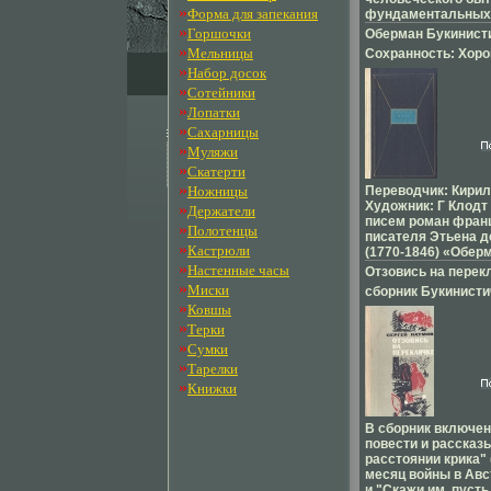
»
Форма для запекания
фундаментальных
мировоззренчески
»
Горшочки
Оберман Букинист
имеющая самые н
»
Мельницы
Сохранность: Хор
выходы к шибцнъс
»
Набор досок
Издательство: Ху
актуальных естес
»
социологических, 
Сотейники
литература Москва
эстетических и др
»
Лопатки
переплет, 270 стр 
Автор Николай Тру
»
Сахарницы
Формат: 84x108/32
»
Муляжи
инфо 1642y.
»
Скатерти
»
Ножницы
Переводчик: Кирил
Художник: Г Клодт
»
Держатели
писем роман фран
»
Полотенцы
писателя Этьена д
»
Кастрюли
(1770-1846) «Обер
»
«рассказом о свое
Настенные часы
Отзовись на перек
развитии человеч
»
Миски
сборник Букинисти
Оберман — челове
»
Ковшы
Сохранность: Хор
пореволюционной п
»
Терки
будничной прозе н
Издательство: Воен
напоминавшей пре
»
Сумки
Твердый переплет,
просветителями ца
»
Тарелки
65000 экз Формат: 
справедливости Т
»
Книжки
крушение надежд 
(~130х205 мм) инф
он воспринял как 
бессилия благоро
В сборник включен
перед непосвелжх
повести и рассказ
истории Мир может
расстоянии крика"
приведен в соотве
месяц войны в Авс
исконными потреб
и "Скажи им, пусть