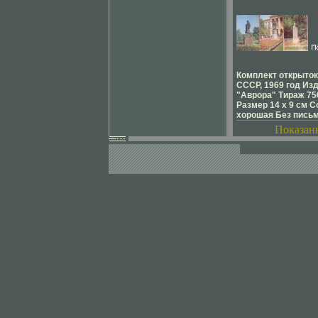
9 см Количество ли
Издательство: Авр
3078y.
Комплект открыто
СССР, 1969 год Из
"Аврора" Тираж 75
Размер 14 х 9 см 
хорошая Без письм
альбома В комплек
Показан
открыток В ориги
конверте Иллюстр