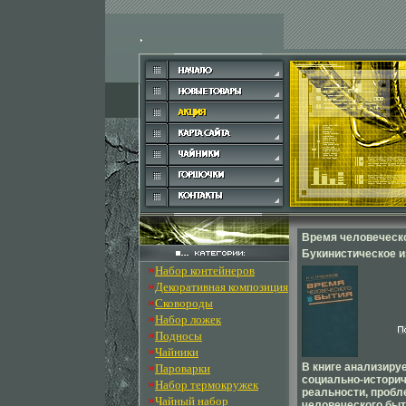
Время человеческ
Букинистическое 
»
Набор контейнеров
Сохранность: Хор
»
Декоративная композиция
Издательство: Наук
»
Сковороды
Твердый переплет,
»
Набор ложек
6500 экз Формат: 8
»
Подносы
(~130х205 мм) инфо
»
Чайники
»
В книге анализиру
Пароварки
социально-истори
»
Набор термокружек
реальности, пробл
»
Чайный набор
человеческого быт