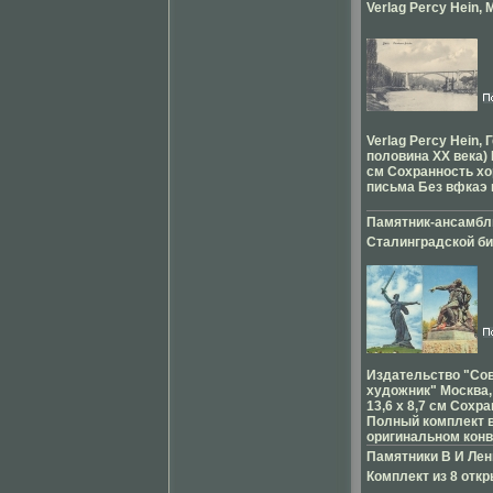
Рутгерса, затем п
Verlag Percy Hein, 
начала Русской зе
школе и одновреме
инфо 3068y.
Великого", выдерж
заочном факультет
в XIX веке Книга б
штата Вирджиния 
Комитетом грамотн
Американской меж
премии, а Ученым 
школы уехал в .
Министерства гос
имуществ - золото
Александр Петруш
в 1826 гвемсб, учи
Verlag Percy Hein,
полку, служил в ар
половина ХХ века) 
г в отставке; сост
см Сохранность х
главного управлен
письма Без вфкаэ 
Красного Креста Д
деятельным члено
Памятник-ансамбл
комитета грамотно
Сталинградской б
наградил его звани
Мамаев курган Ком
открыток Советски
г инфо 3073y.
Издательство "Со
художник" Москва,
13,6 х 8,7 см Сохр
Полный комплект 
оригинальном конв
Памятники В И Лен
Комплект из 8 откр