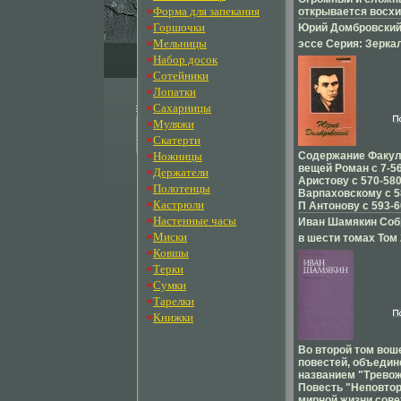
»
Форма для запекания
открывается восх
юношей, входящих
»
Горшочки
Юрий Домбровский
большого города, 
»
Мельницы
эссе Серия: Зерка
стубцнптдентов, в
»
Набор досок
13065p.
прославленного в 
»
университета Мног
Сотейники
простодушным охо
»
Лопатки
кажется странным
»
Сахарницы
подчас непонятны
»
Муляжи
знаний поддержив
преодолеть все пр
»
Скатерти
выбранной ими нел
»
Ножницы
Содержание Факул
Авторвемшы Юрий 
вещей Роман c 7-5
»
Держатели
Аристову c 570-58
»
Полотенцы
Варпаховскому c 5
»
Кастрюли
П Антонову c 593-
»
мелкого хулигана 
Настенные часы
Иван Шамякин Соб
604-655 Итальянца
»
Миски
в шести томах Том 
Статья c 656-664 
»
Ковшы
Шамякин Собрание
толпой Статья c 66
»
Терки
Юрий Домбровский
шести томах инфо 
Домбровский роди
»
Сумки
1909 года в Москве
»
Тарелки
адвоката В 1932 го
»
Книжки
Высшие литератур
при Союзе писател
был впервые арест
Во второй том воше
Казахстан В Алма
повестей, объеди
работал научным .
названием "Тревож
Повесть "Неповтор
мирной жизни сове