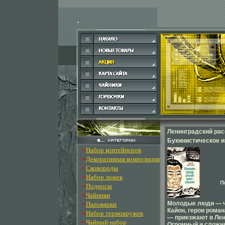
Ленинградский рас
Букинистическое 
»
Набор контейнеров
Сохранность: Хор
»
Декоративная композиция
Издательства: Сов
»
Сковороды
Москва, Советский
»
Набор ложек
Ленинградское отд
»
Подносы
Суперобложка, 288
»
Чайники
экз Формат: 84x108
»
Молодые люди — ч
Пароварки
мм) инфо 12783p.
Кайон, герои рома
»
Набор термокружек
— приезжают в Лен
»
Чайный набор
Огромный и сложн