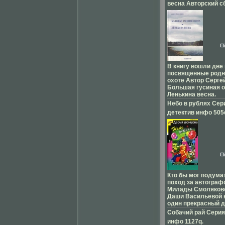
весна Авторский с
Ричард Перри зада
Букинистическое 
целью - объедини
у американских, да
Сохранность: Хоро
канадских зоолого
Мягкая обложка, 12
удивительном жив
00107-8 Тираж: 100
действительно уда
мир моржа - незн
60x84/16 (~143х20
исполинов Рассчит
13587p.
круг чивемсчтател
В книгу вошли две 
Перри Richard Perr
посвященные родн
охоте Автор Серге
Большая гусиная 
Ленькина весна.
Небо в рублях Сер
детектив инфо 505
Кто бы мог подума
поход за автогра
Милады Смоляково
Даши Васильевой 
один прекрасный д
детективщица проп
Собачий рай Серия
тщательно скрыбц
инфо 1127q.
Дашу не проведеш