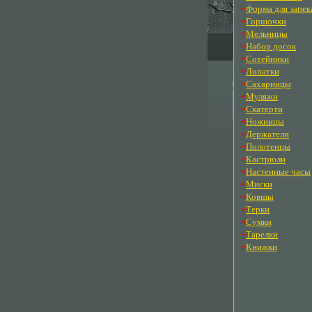
»
Форма для запек
»
Горшочки
»
Мельницы
»
Набор досок
»
Сотейники
»
Лопатки
»
Сахарницы
»
Муляжи
»
Скатерти
»
Ножницы
»
Держатели
»
Полотенцы
»
Кастрюли
»
Настенные часы
»
Миски
»
Ковшы
»
Терки
»
Сумки
»
Тарелки
»
Книжки