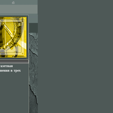
газетная
нения в трех