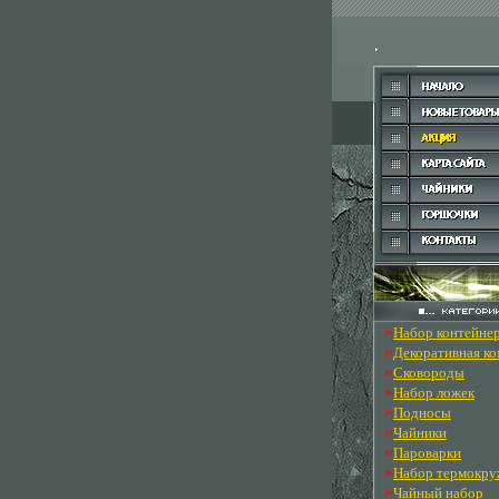
»
Набор контейне
»
Декоративная к
»
Сковороды
»
Набор ложек
»
Подносы
»
Чайники
»
Пароварки
»
Набор термокру
»
Чайный набор