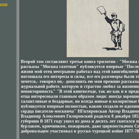
ания
Второй том составляют третья книга трилогии - "Москва 
рассказы "Москва газетная" публикуется впервые "После
жизни мой отец неотрывно работал над этой книгобцлючй
поглошала его интересы и силы, все его разговоры были т
хочется,- говорил он,- дополнить ею мои прежние рассказы
журнальной работе, которую я страстно любил за жизненн
неповторимость" "В этой книгвелчде, так же как и в пре
отца интересовали главным образом люди: иногда хорошие
талантливые и бездарные, но всегда живые и колоритные
публикуется впервые полностью, какою создали ее вдохно
сердца писателя-москвича" НГиляровская Автор Владим
Владимир Алексеевич Гиляровский родился 8 декабря 185
губернии В 1871 году ушел из дома и десять лет скитался 
бурлаком, крючником, пожарным, даже цирвпосткачом С
добровольцем участвовал в русско-турецкой войне 1877-78