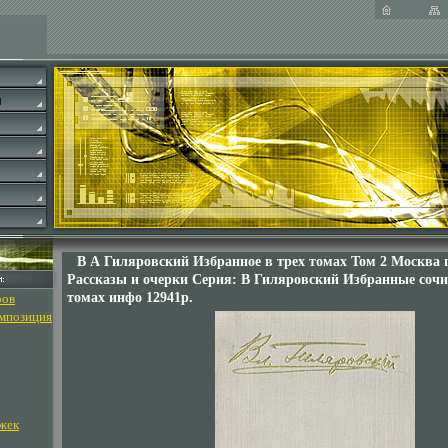
В А Гиляровский Избранное в трех томах Том 2 Москва 
Рассказы и очерки Серия: В Гиляровский Избранные сочи
томах инфо 12941p.
ров
омпозиция
жек