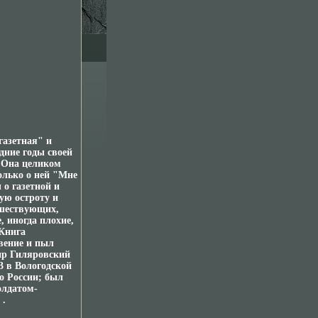
газетная" и
дние годы своей
 Она целиком
олько о ней "Мне
 о газетной и
ую остроту и
дшествующих,
, иногда плохие,
 Книга
вение и пыл
ир Гиляровский
3 в Вологодской
по России; был
олдатом-
 .