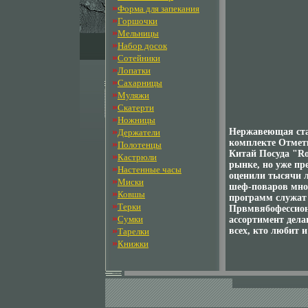
»
Форма для запекания
»
Горшочки
»
Мельницы
»
Набор досок
»
Сотейники
»
Лопатки
»
Сахарницы
»
Муляжи
»
Скатерти
»
Ножницы
»
Нержавеющая стал
Держатели
комплекте Отмет
»
Полотенцы
Китай Посуда "Ro
»
Кастрюли
рынке, но уже пр
»
Настенные часы
оценили тысячи л
»
Миски
шеф-поваров мно
»
Ковшы
программ служат
»
Терки
Првмвябофессион
»
Сумки
ассортимент дела
»
всех, кто любит и
Тарелки
»
Книжки