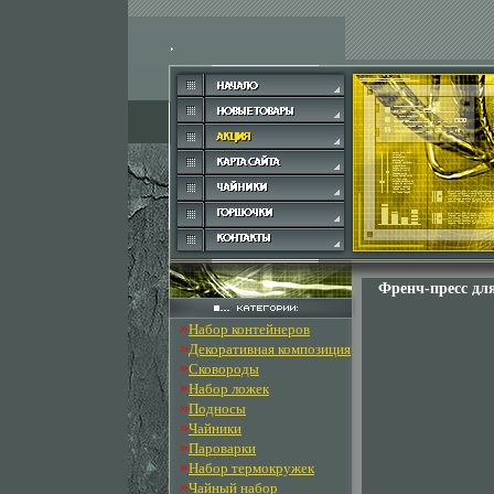
Френч-пресс для
»
Набор контейнеров
»
Декоративная композиция
»
Сковороды
»
Набор ложек
»
Подносы
»
Чайники
»
Пароварки
»
Набор термокружек
»
Чайный набор