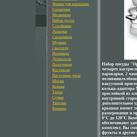
»
Форма для запекания
»
Горшочки
»
Мельницы
»
Набор досок
»
Сотейники
»
Лопатки
»
Сахарницы
»
Муляжи
»
Скатерти
»
Ножницы
»
Держатели
»
Набор посуды "Op
Полотенцы
четырех кастрюл
»
Кастрюли
пароварки, 2 ча
»
Настенные часы
поливинилхлбяшщ
»
Миски
вакуумной присос
»
Ковшы
кольца-адаптера
»
Терки
прослойкой из ал
»
Сумки
внутренней сторо
»
Тарелки
дополнительное 
»
крышки имеют те
Книжки
разогревания и 
0°С до 120°С Ком
обеспечивают удо
комплект, Вы смо
фрукты и другие 