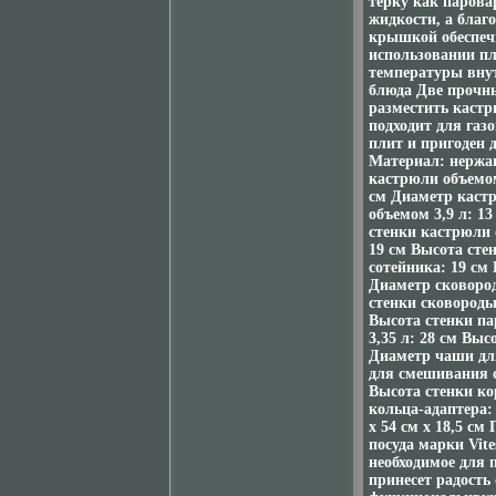
терку как паров
жидкости, а благ
крышкой обеспеч
использовании пл
температуры вну
блюда Две прочны
разместить кастр
подходит для газ
плит и пригоден 
Материал: нержа
кастрюли объемом
см Диаметр кастр
объемом 3,9 л: 1
стенки кастрюли 
19 см Высота сте
сотейника: 19 см 
Диаметр сковород
стенки сковороды
Высота стенки п
3,35 л: 28 см Вы
Диаметр чаши для
для смешивания о
Высота стенки ко
кольца-адаптера:
x 54 см x 18,5 с
посуда марки Vit
необходимое для 
принесет радость