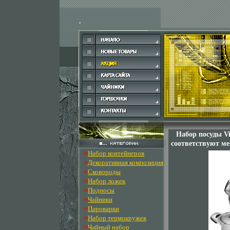
Набор посуды Vi
соответствуют м
»
Набор контейнеров
»
Декоративная композиция
»
Сковороды
»
Набор ложек
»
Подносы
»
Чайники
»
Пароварки
»
Набор термокружек
»
Чайный набор