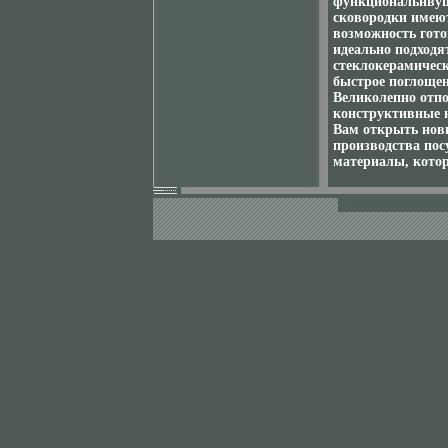
функциональнвуш
сковородки имею
возможность гото
идеально подходя
стеклокерамичес
быстрое поглощен
Великолепно отпо
конструктивные н
Вам открыть нов
производства пос
материалы, кото