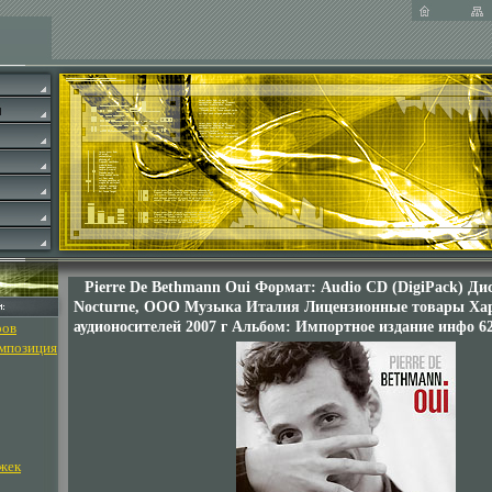
Pierre De Bethmann Oui Формат: Audio CD (DigiPack) Д
Nocturne, ООО Музыка Италия Лицензионные товары Ха
аудионосителей 2007 г Альбом: Импортное издание инфо 62
ров
омпозиция
жек