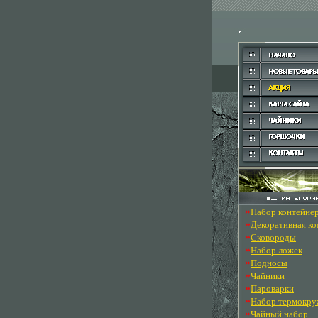
»
Набор контейне
»
Декоративная к
»
Сковороды
»
Набор ложек
»
Подносы
»
Чайники
»
Пароварки
»
Набор термокру
»
Чайный набор