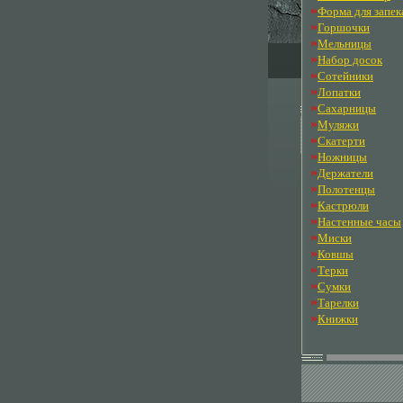
»
Форма для запек
»
Горшочки
»
Мельницы
»
Набор досок
»
Сотейники
»
Лопатки
»
Сахарницы
»
Муляжи
»
Скатерти
»
Ножницы
»
Держатели
»
Полотенцы
»
Кастрюли
»
Настенные часы
»
Миски
»
Ковшы
»
Терки
»
Сумки
»
Тарелки
»
Книжки