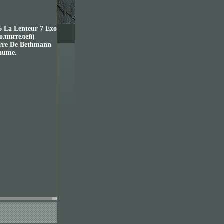
6 La Lenteur 7 Exo
полнителей)
rre De Bethmann
aume.