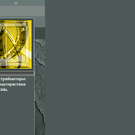
истрибьюторы:
рактеристики
44o.