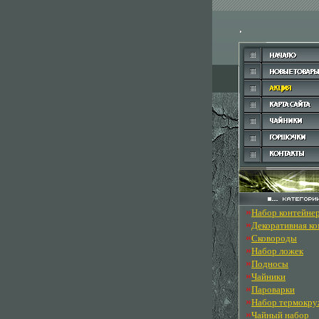
»
Набор контейне
»
Декоративная к
»
Сковороды
»
Набор ложек
»
Подносы
»
Чайники
»
Пароварки
»
Набор термокру
»
Чайный набор