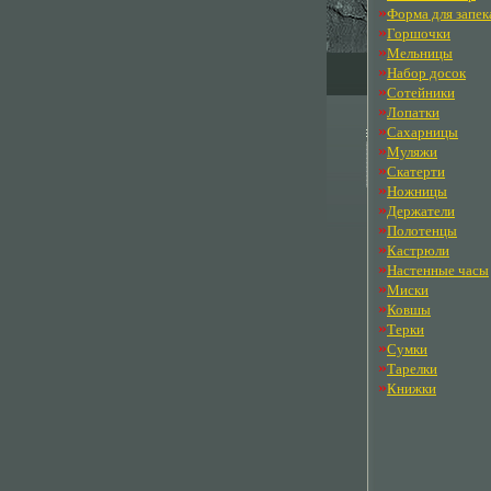
»
Форма для запек
»
Горшочки
»
Мельницы
»
Набор досок
»
Сотейники
»
Лопатки
»
Сахарницы
»
Муляжи
»
Скатерти
»
Ножницы
»
Держатели
»
Полотенцы
»
Кастрюли
»
Настенные часы
»
Миски
»
Ковшы
»
Терки
»
Сумки
»
Тарелки
»
Книжки