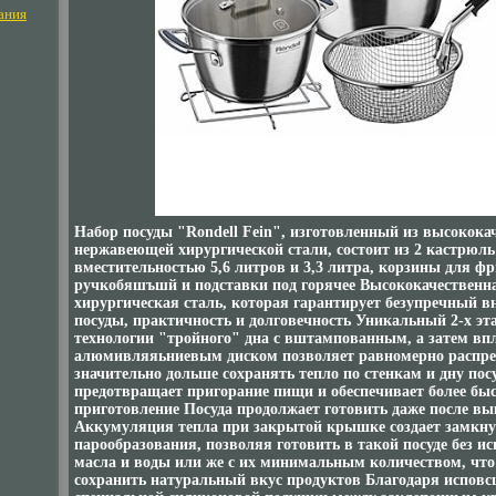
ания
Набор посуды "Rondell Fein", изготовленный из высокока
нержавеющей хирургической стали, состоит из 2 кастрюл
вместительностью 5,6 литров и 3,3 литра, корзины для ф
ручкобяшъшй и подставки под горячее Высококачествен
хирургическая сталь, которая гарантирует безупречный 
посуды, практичность и долговечность Уникальный 2-х э
технологии "тройного" дна с вштампованным, а затем в
алюмивляяьниевым диском позволяет равномерно распре
значительно дольше сохранять тепло по стенкам и дну пос
предотвращает пригорание пищи и обеспечивает более бы
приготовление Посуда продолжает готовить даже после 
Аккумуляция тепла при закрытой крышке создает замкн
парообразования, позволяя готовить в такой посуде без и
масла и воды или же с их минимальным количеством, что
сохранить натуральный вкус продуктов Благодаря испов