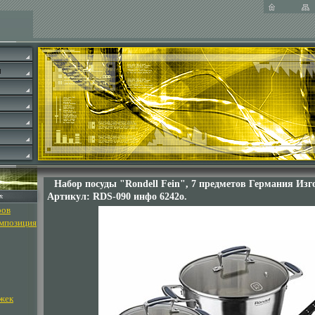
Набор посуды "Rondell Fein", 7 предметов Германия Изг
Артикул: RDS-090 инфо 6242o.
ров
омпозиция
жек