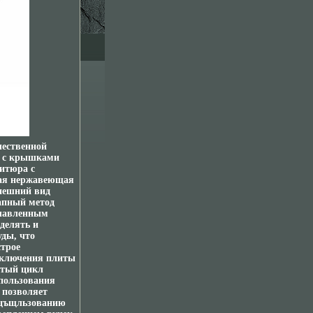
чественной
ь с крышками
ритюра с
ная нержавеющая
внешний вид
тапный метод
плавленным
делять и
уды, что
строе
выключения плиты
утый цикл
спользования
 позволяет
сцъщльзованию