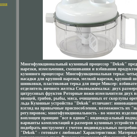
ания
Многофункциональный кухонный процессор "Dekok" пред
нарезки, измельчения, смешивания и взбивания продукто
кухонного процессора: Многофункциональная терка: чет
насадки для крупной нарезки, мелкой нарезки, крупной 
шинковки, пластиковая терка для пюре Миксер: взбивате
отделитель яичного желтка Соковыжималка: двух размеро
цитрусовых фруктов Роторные ножи-измельчители двух в
овощей, грибов, рыбы, мяса, очищенных от скорлупы орех
льда Кухонные устройства "Dekok" отличают: инновацион
взгляд на привычные приспособления, возможность их "н
регулировок; многофункциональность - во многих изделия
воплощен принцип "все в одном"; индивидуальный подход
варианты комплектаций и размеров кухонных устройств 
подобрать инструмент с учетом индивидуальных потребн
"Dekok" - готовьте с любовью! Характеристики: Материал