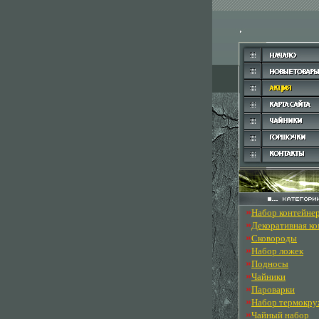
»
Набор контейне
»
Декоративная к
»
Сковороды
»
Набор ложек
»
Подносы
»
Чайники
»
Пароварки
»
Набор термокру
»
Чайный набор