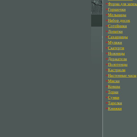
»
Форма для запек
»
Горшочки
»
Мельницы
»
Набор досок
»
Сотейники
»
Лопатки
»
Сахарницы
»
Муляжи
»
Скатерти
»
Ножницы
»
Держатели
»
Полотенцы
»
Кастрюли
»
Настенные часы
»
Миски
»
Ковшы
»
Терки
»
Сумки
»
Тарелки
»
Книжки