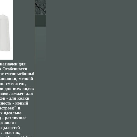
назначен для
в Особенности
ыре сменныебяшьб
шинковки, мелкой
ль-смеситель,
в для всех видов
идов: вмаач- для
ов - для колки
ность - новый
астроек" и
х идеально
 - различные
позволят
всцылостей
: пластик,