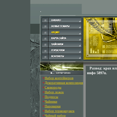
Развод: крах ил
инфо 5897u.
»
Набор контейнеров
»
Декоративная композиция
»
Сковороды
»
Набор ложек
»
Подносы
»
Чайники
»
Пароварки
»
Набор термокружек
»
Чайный набор