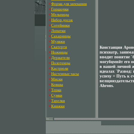
»
Форма для запекания
»
Горшочки
»
Мельницы
»
Набор досок
»
Сотейники
»
Лопатки
»
Сахарницы
»
Муляжи
»
Скатерти
Констанция Аронс
»
Ножницы
психиатр, заним
»
вводит понятие `
Держатели
могубцмвйт его о
»
Полотенцы
в нашей личной ж
»
Кастрюли
идеалах `Развод:
»
Настенные часы
успеху = Путь к 
»
Миски
велщяиздательств
»
Ковшы
Ahrons.
»
Терки
»
Сумки
»
Тарелки
»
Книжки