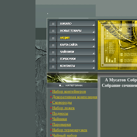
А Мусатов Собр
Собрание сочинен
»
Набор контейнеров
»
Декоративная композиция
»
Сковороды
»
Набор ложек
»
Подносы
»
Чайники
»
Пароварки
»
Набор термокружек
»
Чайный набор