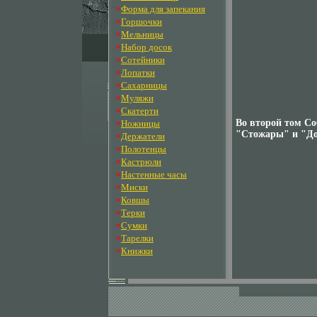
»
Форма для запекания
»
Горшочки
»
Мельницы
»
Набор досок
»
Сотейники
»
Лопатки
»
Сахарницы
»
Муляжи
»
Скатерти
»
Во второй том Со
Ножницы
"Стожары" и "До
»
Держатели
»
Полотенцы
»
Кастрюли
»
Настенные часы
»
Миски
»
Ковшы
»
Терки
»
Сумки
»
Тарелки
»
Книжки