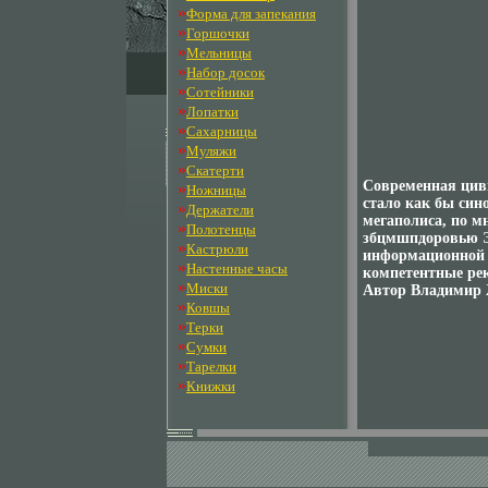
»
Форма для запекания
»
Горшочки
»
Мельницы
»
Набор досок
»
Сотейники
»
Лопатки
»
Сахарницы
»
Муляжи
»
Скатерти
Современная циви
»
Ножницы
стало как бы син
»
Держатели
мегаполиса, по м
»
Полотенцы
збцмшпдоровью Э
»
Кастрюли
информационной м
»
Настенные часы
компетентные ре
»
Миски
Автор Владимир 
»
Ковшы
»
Терки
»
Сумки
»
Тарелки
»
Книжки