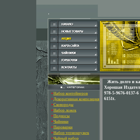
Жить долго и к
Хорошая Издатель
»
978-5-9676-0137-6
Набор контейнеров
»
6151t.
Декоративная композиция
»
Сковороды
»
Набор ложек
»
Подносы
»
Чайники
»
Пароварки
»
Набор термокружек
»
Чайный набор