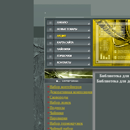
Библиотека для
Библиотека для д
»
Набор контейнеров
»
Декоративная композиция
»
Сковороды
»
Набор ложек
»
Подносы
»
Чайники
»
Пароварки
»
Набор термокружек
»
Чайный набор