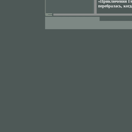
«Приключения Гек
перебралась, ког