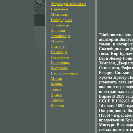
»
Форма для запекания
»
Горшочки
»
Мельницы
»
Набор досок
»
Сотейники
»
Лопатки
"Библиотека для 
»
Сахарницы
аудитории Выпус
»
Муляжи
томов, в которых
»
Скатерти
Сказобцнцхк до 
»
Ножницы
тома: Кир Булыч
»
Держатели
Верн Жозеф Рони
»
Полотенцы
Томпсон, Джерал
»
Кастрюли
Стивенсон, Рафа
»
Родари, Сильвио
Настенные часы
Урсула Кребер Л
»
Миски
(показать всех а
»
Ковшы
окончил переводч
»
Терки
иностранных язы
»
Сумки
Бирме В 1959 год
»
Тарелки
СССР В 1962-63 
»
Книжки
14 июля 1891 года
Популярность Во
(1939) - перерабо
продолжения Кро
Миссури В городо
самых знамениты