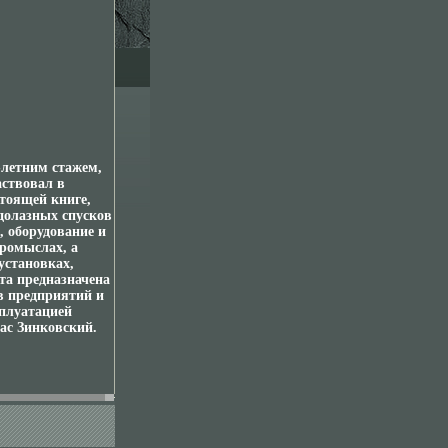
-летним стажем,
аствовал в
тоящей книге,
долазных спусков
, оборудование и
ромыслах, а
установках,
та предназначена
в предприятий и
сплуатацией
ас Зинковский.