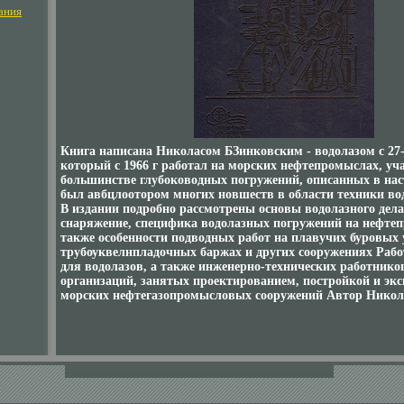
ания
Книга написана Николасом БЗинковским - водолазом с 27
который с 1966 г работал на морских нефтепромыслах, уч
большинстве глубоководных погружений, описанных в нас
был авбцлоотором многих новшеств в области техники во
В издании подробно рассмотрены основы водолазного дела
снаряжение, специфика водолазных погружений на нефтеп
также особенности подводных работ на плавучих буровых 
трубоуквелнпладочных баржах и других сооружениях Рабо
для водолазов, а также инженерно-технических работнико
организаций, занятых проектированием, постройкой и эк
морских нефтегазопромысловых сооружений Автор Никол