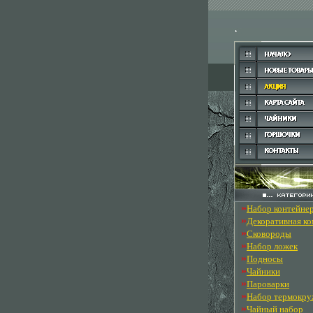
»
Набор контейне
»
Декоративная к
»
Сковороды
»
Набор ложек
»
Подносы
»
Чайники
»
Пароварки
»
Набор термокру
»
Чайный набор