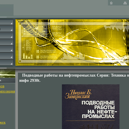
Подводные работы на нефтепромыслах Серия: Техника о
инфо 2930t.
ров
омпозиция
жек