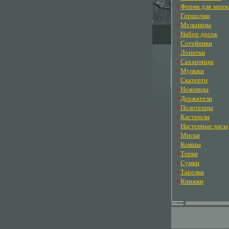
»
Форма для запек
»
Горшочки
»
Мельницы
»
Набор досок
»
Сотейники
»
Лопатки
»
Сахарницы
»
Муляжи
»
Скатерти
»
Ножницы
»
Держатели
»
Полотенцы
»
Кастрюли
»
Настенные часы
»
Миски
»
Ковшы
»
Терки
»
Сумки
»
Тарелки
»
Книжки