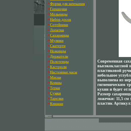
»
Форма для запекания
»
Горшочки
»
Мельницы
»
Набор досок
»
Сотейники
»
Лопатки
»
Сахарницы
»
Муляжи
»
Скатерти
»
Ножницы
»
Держатели
»
Современная сах
Полотенцы
высококлассной 
»
Кастрюли
пластиковой ручк
»
Настенные часы
небольшое углуб
»
Миски
выполнена из нер
»
Ковшы
гигиеническим т
»
Терки
кухни и будет от
»
Сумки
Размер сахарницы
»
Тарелки
ложечки: 11,5 см 
»
пластик Артикул:
Книжки