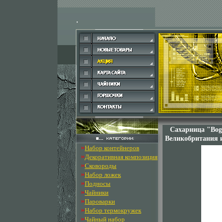
Сахарница "Bog
Великобритания 
»
Набор контейнеров
»
Декоративная композиция
»
Сковороды
»
Набор ложек
»
Подносы
»
Чайники
»
Пароварки
»
Набор термокружек
»
Чайный набор