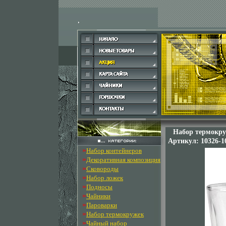
Набор термокру
Артикул: 10326-1
»
Набор контейнеров
»
Декоративная композиция
»
Сковороды
»
Набор ложек
»
Подносы
»
Чайники
»
Пароварки
»
Набор термокружек
»
Чайный набор