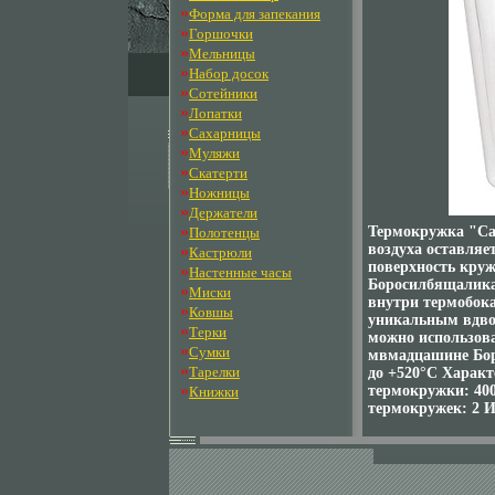
»
Форма для запекания
»
Горшочки
»
Мельницы
»
Набор досок
»
Сотейники
»
Лопатки
»
Сахарницы
»
Муляжи
»
Скатерти
»
Ножницы
»
Держатели
»
Термокружка "Ca
Полотенцы
воздуха оставляе
»
Кастрюли
поверхность круж
»
Настенные часы
Боросилбящаликат
»
Миски
внутри термобока
»
Ковшы
уникальным вдвой
»
Терки
можно использов
»
Сумки
мвмадцашине Бор
»
Тарелки
до +520°C Характ
»
термокружки: 400
Книжки
термокружек: 2 И