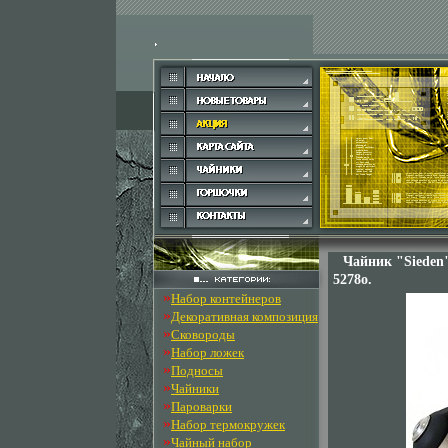
Чайник "Sieden
5278o.
»
Набор контейнеров
»
Декоративная композиция
»
Сковороды
»
Набор ложек
»
Подносы
»
Чайники
»
Пароварки
»
Набор термокружек
»
Чайный набор