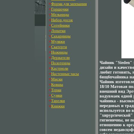
»
Форма для запекания
»
Горшочки
»
Мельницы
»
Набор досок
»
Сотейники
»
Лопатки
»
Сахарницы
»
Муляжи
»
Скатерти
»
Ножницы
»
Держатели
»
Чайник "Sieden" 
Полотенцы
дизайн и качеств
»
Кастрюли
любит готовить,
»
Настенные часы
бящбпчайника нап
»
Миски
Чайник изготовл
»
Ковшы
18/10 Матовая по
»
Терки
внешний вид Эрг
»
Сумки
водувмаек одной
»
Тарелки
чайника - высоко
»
передовых и тра
Книжки
используется во 
"хирургической"
гигиеничны, не п
отношению к орга
совсем недавсцэф