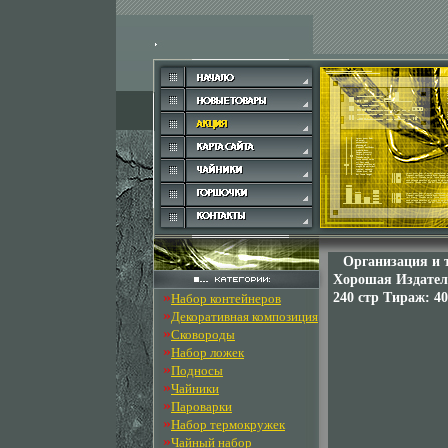
Организация и 
Хорошая Издатель
»
240 стр Тираж: 40
Набор контейнеров
»
Декоративная композиция
»
Сковороды
»
Набор ложек
»
Подносы
»
Чайники
»
Пароварки
»
Набор термокружек
»
Чайный набор