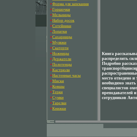
»
Форма для запекания
»
Горшочки
»
Мельницы
»
Набор досок
»
Сотейники
»
Лопатки
»
Сахарницы
»
Муляжи
»
Скатерти
»
Ножницы
Книга рассказыва
»
распределить сил
Держатели
Подробно рассказ
»
Полотенцы
транспортбцниси
»
Кастрюли
распространенны
»
Настенные часы
место отведено и
»
Миски
необходимо знать
»
Ковшы
специалистов охо
»
Терки
преподавателей и
»
Сумки
сотрудников Авто
»
Тарелки
»
Книжки