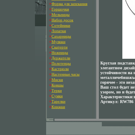
»
Форма для запекания
»
Горшочки
»
Мельницы
»
Набор досок
»
Сотейники
»
Лопатки
»
Сахарницы
»
Муляжи
»
Скатерти
»
Ножницы
»
Держатели
»
Круглая подставк
Полотенцы
элегантном дизай
»
Кастрюли
устойчивости на
»
Настенные часы
металличебяшжъск
»
Миски
горячее - это не
»
Ковшы
Ваш стол будет н
»
Терки
узором, но и буд
»
Сумки
Характеристики:
»
Тарелки
Артикул: RW786 
»
Книжки