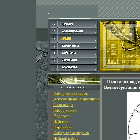
Подставка под 
Великобритания 
»
Набор контейнеров
»
Декоративная композиция
»
Сковороды
»
Набор ложек
»
Подносы
»
Чайники
»
Пароварки
»
Набор термокружек
»
Чайный набор