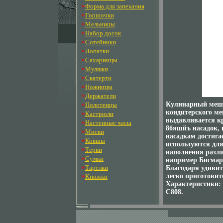
»
Форма для запекания
»
Горшочки
»
Мельницы
»
Набор досок
»
Сотейники
»
Лопатки
»
Сахарницы
»
Муляжи
»
Скатерти
»
Ножницы
»
Держатели
»
Кулинарный мешок
Полотенцы
кондитерского ме
»
Кастрюли
выдавливается к
»
Настенные часы
8бяшйъ насадок, 
»
Миски
насадкам достига
»
Ковшы
используются для
»
Терки
наполнения разл
»
Сумки
например Бисмар
»
Тарелки
Благодаря удиви
»
легко приготовит
Книжки
Характеристики:
C808.