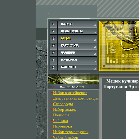
Мешок кулинарн
Португалия Артик
»
Набор контейнеров
»
Декоративная композиция
»
Сковороды
»
Набор ложек
»
Подносы
»
Чайники
»
Пароварки
»
Набор термокружек
»
Чайный набор