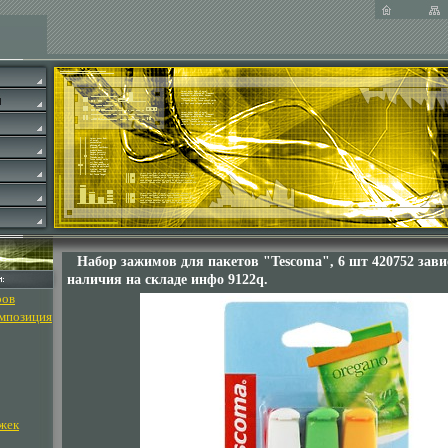
Набор зажимов для пакетов "Tescoma", 6 шт 420752 зави
наличия на складе инфо 9122q.
ров
омпозиция
жек