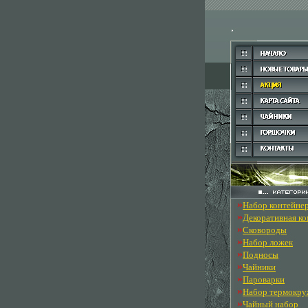
»
Набор контейне
»
Декоративная к
»
Сковороды
»
Набор ложек
»
Подносы
»
Чайники
»
Пароварки
»
Набор термокру
»
Чайный набор