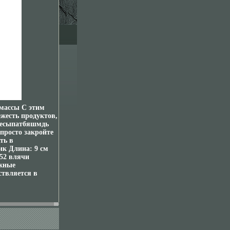
тмассы С этим
жесть продуктов,
ересыпатбяшмдь
 просто закройте
ть в
ик Длина: 9 см
52 влячи
жные
ствляется в