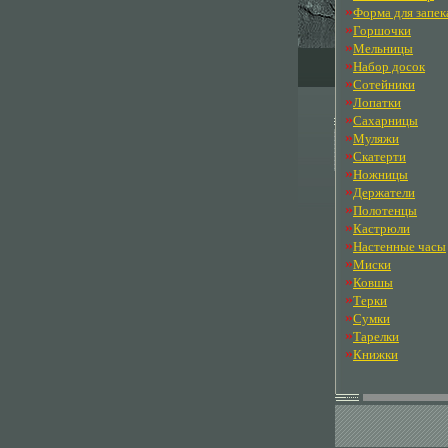
»
Форма для запек
»
Горшочки
»
Мельницы
»
Набор досок
»
Сотейники
»
Лопатки
»
Сахарницы
»
Муляжи
»
Скатерти
»
Ножницы
»
Держатели
»
Полотенцы
»
Кастрюли
»
Настенные часы
»
Миски
»
Ковшы
»
Терки
»
Сумки
»
Тарелки
»
Книжки