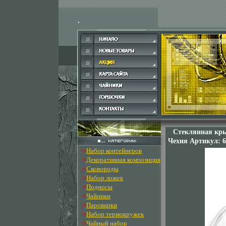
Стеклянная кры
Чехия Артикул: 6
»
Набор контейнеров
»
Декоративная композиция
»
Сковороды
»
Набор ложек
»
Подносы
»
Чайники
»
Пароварки
»
Набор термокружек
»
Чайный набор