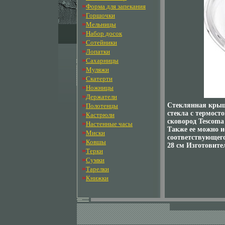
»
Форма для запекания
»
Горшочки
»
Мельницы
»
Набор досок
»
Сотейники
»
Лопатки
»
Сахарницы
»
Муляжи
»
Скатерти
»
Ножницы
»
Держатели
»
Стеклянная крышк
Полотенцы
стекла с термост
»
Кастрюли
сковород Tescoma 
»
Настенные часы
Также ее можно и
»
Миски
соответствующего
»
Ковшы
28 см Изготовите
»
Терки
»
Сумки
»
Тарелки
»
Книжки