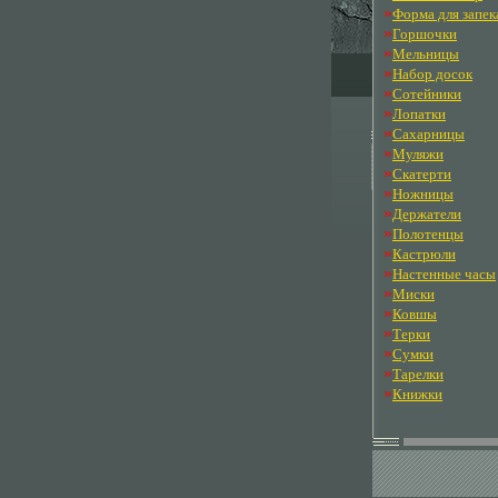
»
Форма для запек
»
Горшочки
»
Мельницы
»
Набор досок
»
Сотейники
»
Лопатки
»
Сахарницы
»
Муляжи
»
Скатерти
»
Ножницы
»
Держатели
»
Полотенцы
»
Кастрюли
»
Настенные часы
»
Миски
»
Ковшы
»
Терки
»
Сумки
»
Тарелки
»
Книжки