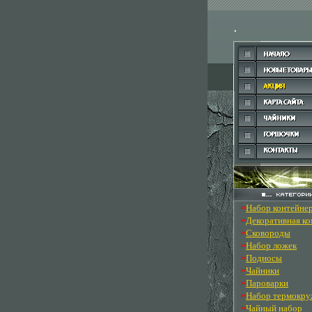
»
Набор контейне
»
Декоративная к
»
Сковороды
»
Набор ложек
»
Подносы
»
Чайники
»
Пароварки
»
Набор термокру
»
Чайный набор