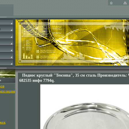
Поднос круглый "Tescoma", 35 см сталь Производитель:
682535 инфо 7794q.
ров
омпозиция
жек