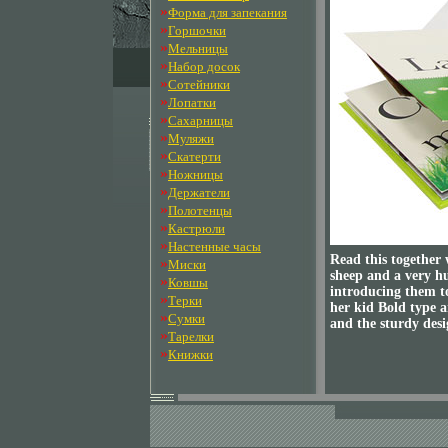
»
Форма для запекания
»
Горшочки
»
Мельницы
»
Набор досок
»
Сотейники
»
Лопатки
»
Сахарницы
»
Муляжи
»
Скатерти
»
Ножницы
»
Держатели
»
Полотенцы
»
Кастрюли
»
Настенные часы
Read this together 
»
Миски
sheep and a very hu
»
Ковшы
introducing them t
»
Терки
her kid Bold type 
»
Сумки
and the sturdy des
»
Тарелки
»
Книжки