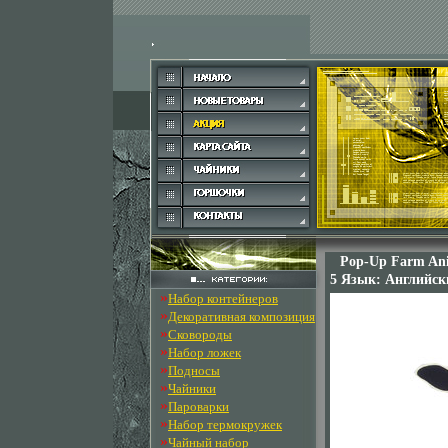
Pop-Up Farm Anim
5 Язык: Английск
»
Набор контейнеров
»
Декоративная композиция
»
Сковороды
»
Набор ложек
»
Подносы
»
Чайники
»
Пароварки
»
Набор термокружек
»
Чайный набор