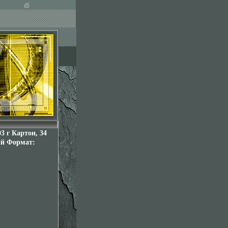
3 г Картон, 34
кий Формат: