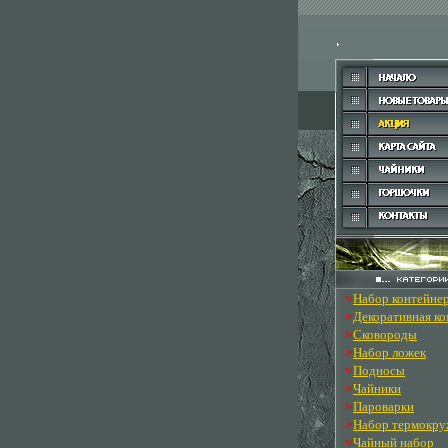
»
Набор контейне
»
Декоративная к
»
Сковороды
»
Набор ложек
»
Подносы
»
Чайники
»
Пароварки
»
Набор термокру
»
Чайный набор