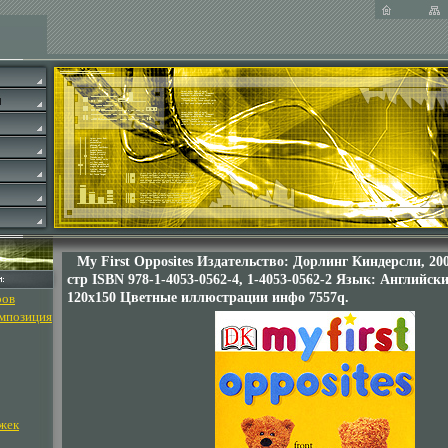
My First Opposites Издательство: Дорлинг Киндерсли, 200
стр ISBN 978-1-4053-0562-4, 1-4053-0562-2 Язык: Английс
120x150 Цветные иллюстрации инфо 7557q.
ров
омпозиция
жек