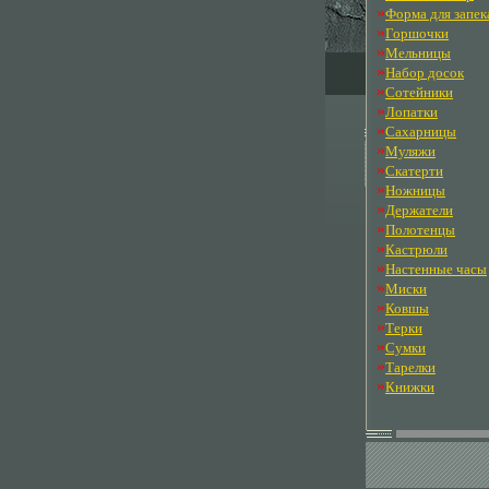
»
Форма для запек
»
Горшочки
»
Мельницы
»
Набор досок
»
Сотейники
»
Лопатки
»
Сахарницы
»
Муляжи
»
Скатерти
»
Ножницы
»
Держатели
»
Полотенцы
»
Кастрюли
»
Настенные часы
»
Миски
»
Ковшы
»
Терки
»
Сумки
»
Тарелки
»
Книжки