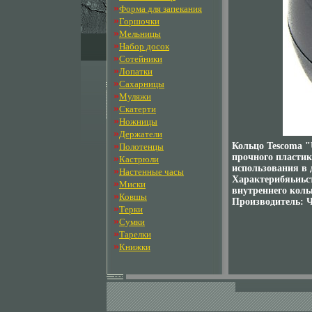
»
Форма для запекания
»
Горшочки
»
Мельницы
»
Набор досок
»
Сотейники
»
Лопатки
»
Сахарницы
»
Муляжи
»
Скатерти
»
Ножницы
»
Держатели
»
Кольцо Tescoma "
Полотенцы
прочного пластик
»
Кастрюли
использования в 
»
Настенные часы
Характерибяьиьст
»
Миски
внутреннего коль
»
Ковшы
Производитель: Ч
»
Терки
»
Сумки
»
Тарелки
»
Книжки