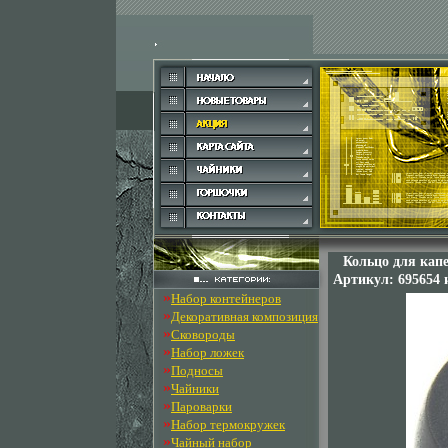
Кольцо для кап
Артикул: 695654 
»
Набор контейнеров
»
Декоративная композиция
»
Сковороды
»
Набор ложек
»
Подносы
»
Чайники
»
Пароварки
»
Набор термокружек
»
Чайный набор