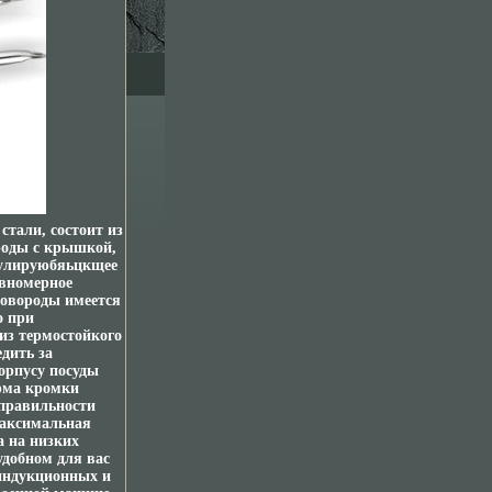
стали, состоит из
роды с крышкой,
мулируюбяьцкщее
авномерное
ковороды имеется
о при
з термостойкого
дить за
орпусу посуды
орма кромки
 правильности
максимальная
а на низких
удобном для вас
 индукционных и