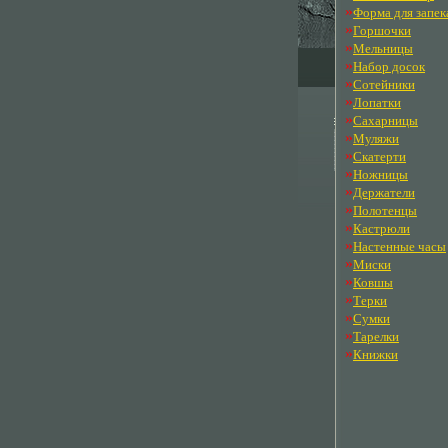
»
Форма для запек
»
Горшочки
»
Мельницы
»
Набор досок
»
Сотейники
»
Лопатки
»
Сахарницы
»
Муляжи
»
Скатерти
»
Ножницы
»
Держатели
»
Полотенцы
»
Кастрюли
»
Настенные часы
»
Миски
»
Ковшы
»
Терки
»
Сумки
»
Тарелки
»
Книжки