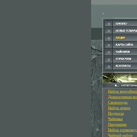
»
Набор контейне
»
Декоративная к
»
Сковороды
»
Набор ложек
»
Подносы
»
Чайники
»
Пароварки
»
Набор термокру
»
Чайный набор