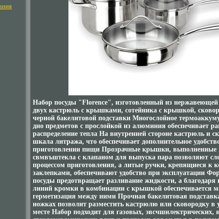
ания
Набор посуды "Florence", изготовленный из нержавеющей 
двух кастрюль с крышками, сотейника с крышкой, сково
черной бакелитовой подставки Многослойное термоакку
дно предметов с прослойкой из алюминия обеспечивает р
распределение тепла На внутренней стороне кастрюль и с
шкала литража, что обеспечивает дополнительное удобств
приготовлении пищи Прозрачные крышки, выполненные и
свмвъштекла с клапаном для выпуска пара позволяют сле
процессом приготовления, а литые ручки, крепящиеся к к
заклепками, обеспечивают удобство при эксплуатации Ф
посуды предотвращает разливание жидкости, а благодаря
линий кромки в комбинации с крышкой обеспечивается 
герметизация между ними Прочная бакелитовая подставк
ножках позволит разместить кастрюлю или сковородку в 
месте Набор подходит для газовых, эвсчшнлектрических,