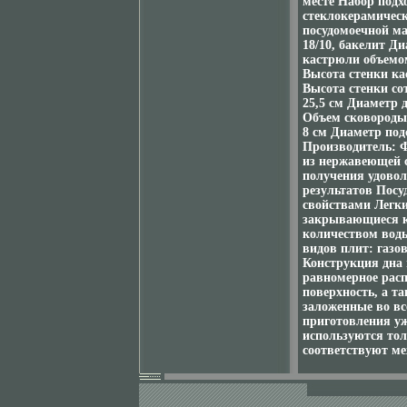
месте Набор подх
стеклокерамическ
посудомоечной м
18/10, бакелит Д
кастрюли объемом
Высота стенки ка
Высота стенки со
25,5 см Диаметр 
Объем сковороды:
8 см Диаметр подс
Производитель: Ф
из нержавеющей с
получения удовол
результатов Пос
свойствами Легк
закрывающиеся к
количеством воды
видов плит: газо
Конструкция дна 
равномерное расп
поверхность, а т
заложенные во вс
приготовления уж
используются то
соответствуют м