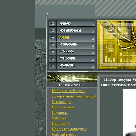
Набор посуды Vi
соответствуют м
»
Набор контейнеров
»
Декоративная композиция
»
Сковороды
»
Набор ложек
»
Подносы
»
Чайники
»
Пароварки
»
Набор термокружек
»
Чайный набор