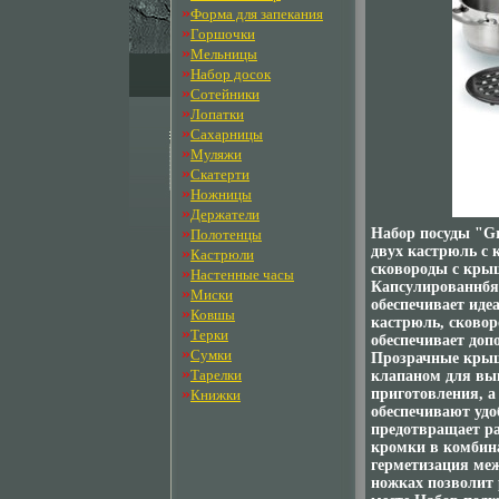
»
Форма для запекания
»
Горшочки
»
Мельницы
»
Набор досок
»
Сотейники
»
Лопатки
»
Сахарницы
»
Муляжи
»
Скатерти
»
Ножницы
»
Держатели
»
Набор посуды "Gr
Полотенцы
двух кастрюль с
»
Кастрюли
сковороды с кры
»
Настенные часы
Капсулированнбя
»
Миски
обеспечивает иде
»
Ковшы
кастрюль, сковор
»
Терки
обеспечивает доп
»
Сумки
Прозрачные крыш
»
Тарелки
клапаном для вып
»
приготовления, а
Книжки
обеспечивают уд
предотвращает ра
кромки в комбин
герметизация ме
ножках позволит 