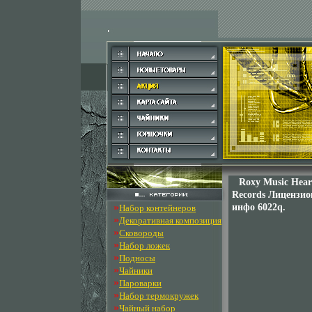
Roxy Music Hear
Records Лицензи
»
инфо 6022q.
Набор контейнеров
»
Декоративная композиция
»
Сковороды
»
Набор ложек
»
Подносы
»
Чайники
»
Пароварки
»
Набор термокружек
»
Чайный набор