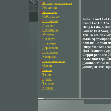
»
Форма для запекания
»
Горшочки
»
Мельницы
»
Набор досок
India; Can't Let G
»
Сотейники
Can't Let Go 3 Whi
»
Лопатки
Drug 6 Like A Hur
»
Сахарницы
Guitar 10 A Song 
»
Муляжи
You 14 Jealous G
»
Скатерти
была сформирова
»
вошли: Брайан Фе
Ножницы
Энди МакКей (сак
»
Держатели
Пол Томпсон (уда
»
Полотенцы
Ферри родился 26
»
Кастрюли
семье шахтера Св
»
Настенные часы
руководством поп
»
Миски
университете гор
»
Ковшы
»
Терки
»
Сумки
»
Тарелки
»
Книжки