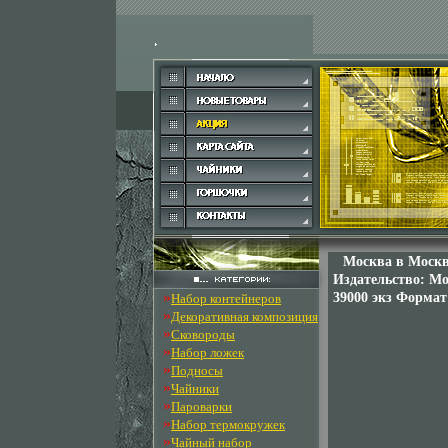
Москва в Москв
Издательство: Мо
»
39000 экз Формат:
Набор контейнеров
»
Декоративная композиция
»
Сковороды
»
Набор ложек
»
Подносы
»
Чайники
»
Пароварки
»
Набор термокружек
»
Чайный набор