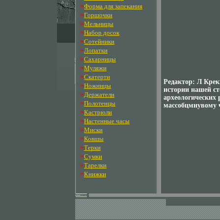
»
Форма для запекания
»
Горшочки
»
Мельницы
»
Набор досок
»
Сотейники
»
Лопатки
»
Сахарницы
»
Муляжи
»
Скатерти
Редактор: Л Крек
»
Ножницы
истории нашей ст
»
Держатели
археологических 
»
Полотенцы
массобцмнувому 
»
Кастрюли
»
Настенные часы
»
Миски
»
Ковшы
»
Терки
»
Сумки
»
Тарелки
»
Книжки