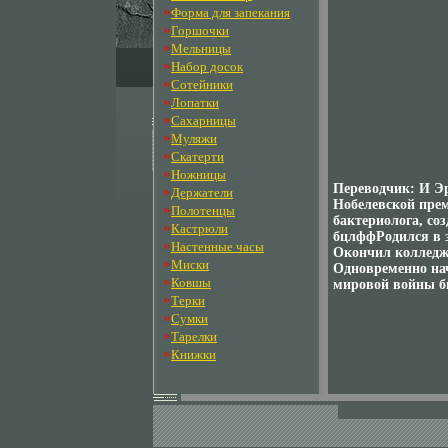
»
Форма для запекания
»
Горшочки
»
Мельницы
»
Набор досок
»
Сотейники
»
Лопатки
»
Сахарницы
»
Муляжи
»
Скатерти
»
Ножницы
Переводчик: И Эр
»
Держатели
Нобелевской прем
»
Полотенцы
бактериолога, со
»
Кастрюли
бцлффРодился в з
»
Настенные часы
Окончил колледж 
»
Миски
Одновременно нач
»
Ковшы
мировой войны б
»
Терки
»
Сумки
»
Тарелки
»
Книжки