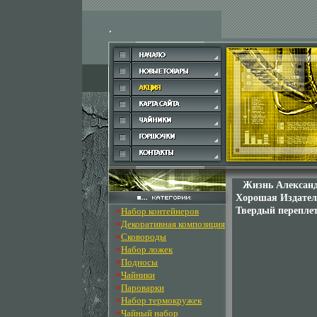
Жизнь Александ
Хорошая Издатель
»
Твердый переплет
Набор контейнеров
»
Декоративная композиция
»
Сковороды
»
Набор ложек
»
Подносы
»
Чайники
»
Пароварки
»
Набор термокружек
»
Чайный набор