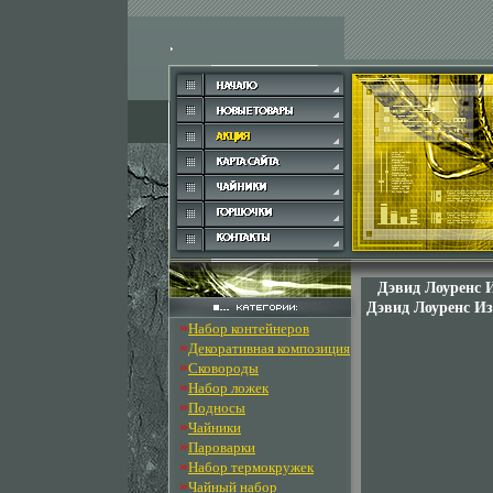
Дэвид Лоуренс 
Дэвид Лоуренс Из
»
Набор контейнеров
»
Декоративная композиция
»
Сковороды
»
Набор ложек
»
Подносы
»
Чайники
»
Пароварки
»
Набор термокружек
»
Чайный набор