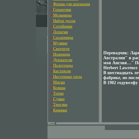
»
Форма для запекания
»
Горшочки
»
Мельницы
»
Набор досок
»
Сотейники
»
Лопатки
»
Сахарницы
»
Муляжи
»
Скатерти
Переводчик: Лар
»
Ножницы
Австралии" и рас
»
Держатели
моя Англия…" Пе
»
Полотенцы
Herbert Lawrence
»
Кастрюли
В шестнадцать ле
»
Настенные часы
фабрике, но посл
»
Миски
В 1902 годувелфу 
»
Ковшы
»
Терки
»
Сумки
»
Тарелки
»
Книжки