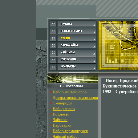
Иосиф Бродский
Букинистическое 
»
1992 г Супероблож
Набор контейнеров
»
Декоративная композиция
»
Сковороды
»
Набор ложек
»
Подносы
»
Чайники
»
Пароварки
»
Набор термокружек
»
Чайный набор