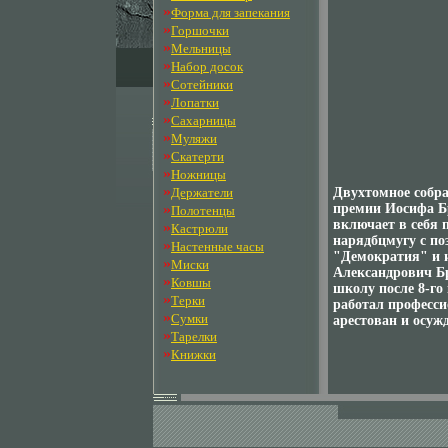
»
Форма для запекания
»
Горшочки
»
Мельницы
»
Набор досок
»
Сотейники
»
Лопатки
»
Сахарницы
»
Муляжи
»
Скатерти
»
Ножницы
»
Держатели
Двухтомное собра
»
премии Иосифа Бр
Полотенцы
включает в себя 
»
Кастрюли
нарядбцмугу с п
»
Настенные часы
"Демократия" и 
»
Миски
Александрович Бр
»
Ковшы
школу после 8-го 
»
Терки
работал професси
»
Сумки
арестован и осуж
»
Тарелки
»
Книжки