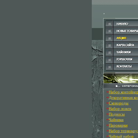
»
Набор контейне
»
Декоративная к
»
Сковороды
»
Набор ложек
»
Подносы
»
Чайники
»
Пароварки
»
Набор термокру
»
Чайный набор