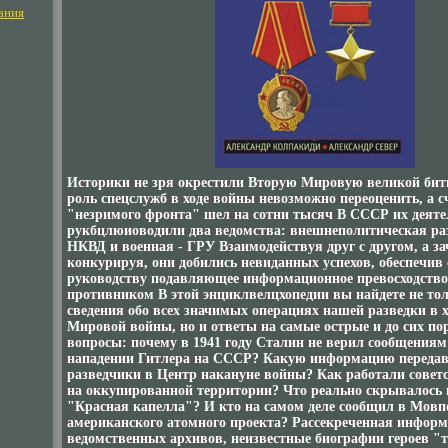
ания
Историки не зря окрестили Вторую Мировую великой битв
роль спецслужб в ходе войны невозможно переоценить, а с
"незримого фронта" шел на сотни тысяч В СССР их деят
рукбцлюиоводили два ведомства: внешнеполитическая р
НКВД и военная - ГРУ Взаимодействуя друг с другом, а за
конкурируя, они добились невиданных успехов, обеспечив
руководству подавляющее информационное превосходство
противником В этой энциклвелцхопедии вы найдете не то
сведения обо всех значимых операциях нашей разведки в 
Мировой войны, но и ответы на самые острые и до сих по
вопросы: почему в 1941 году Сталин не верил сообщениям
нападении Гитлера на СССР? Какую информацию переда
разведчики в Центр накануне войны? Как работали советс
на оккупированной территории? Что реально скрывалось 
"Красная капелла"? И кто на самом деле сообщил в Мовп
американского атомного проекта? Рассекреченная информ
ведомственных архивов, неизвестные биографии героев "