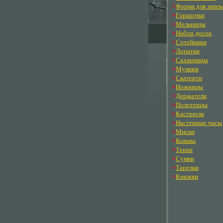
»
Форма для запек
»
Горшочки
»
Мельницы
»
Набор досок
»
Сотейники
»
Лопатки
»
Сахарницы
»
Муляжи
»
Скатерти
»
Ножницы
»
Держатели
»
Полотенцы
»
Кастрюли
»
Настенные часы
»
Миски
»
Ковшы
»
Терки
»
Сумки
»
Тарелки
»
Книжки