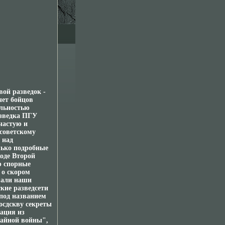
ой разведок -
чет бойцов
ельностью
азведка ПГУ
частую и
 советскому
 над
лько подробные
ходе Второй
р спорные
 о скором
вали наши
кие разведсети
под названием
осдскву секреты
ация из
тайной войны",