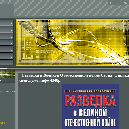
Разведка в Великой Отечественной войне Серия: Энцик
спецслужб инфо 4348p.
ров
омпозиция
жек