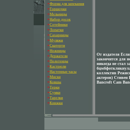
»
Форма для запекания
»
Горшочки
»
Мельницы
»
Набор досок
»
Сотейники
»
Лопатки
»
Сахарницы
»
Муляжи
»
Скатерти
»
Ножницы
От издателя Если
»
Держатели
закончится для не
»
Полотенцы
никогда не стал 
»
Кастрюли
бцмбфоткликнулас
»
Настенные часы
коллектив Режисс
»
Миски
актеров) Стивен 
»
Ковшы
Bancroft Cam Ban
»
Терки
»
Сумки
»
Тарелки
»
Книжки