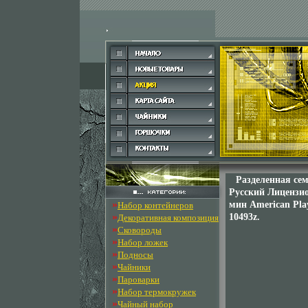
Разделенная се
Русский Лицензио
»
мин American Pla
Набор контейнеров
»
10493z.
Декоративная композиция
»
Сковороды
»
Набор ложек
»
Подносы
»
Чайники
»
Пароварки
»
Набор термокружек
»
Чайный набор