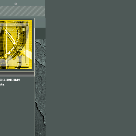
цензионные
6z.