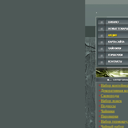
»
Набор контейне
»
Декоративная к
»
Сковороды
»
Набор ложек
»
Подносы
»
Чайники
»
Пароварки
»
Набор термокру
»
Чайный набор