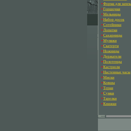
»
Форма для запек
»
Горшочки
»
Мельницы
»
Набор досок
»
Сотейники
»
Лопатки
»
Сахарницы
»
Муляжи
»
Скатерти
»
Ножницы
»
Держатели
»
Полотенцы
»
Кастрюли
»
Настенные часы
»
Миски
»
Ковшы
»
Терки
»
Сумки
»
Тарелки
»
Книжки