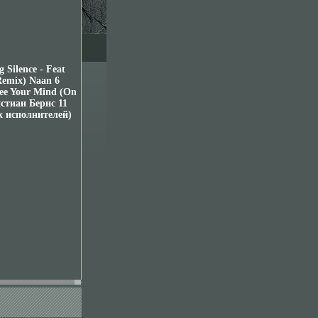
 Silence - Feat
Remix) Naan 6
ee Your Mind (On
истиан Бернс 11
х исполнителей)