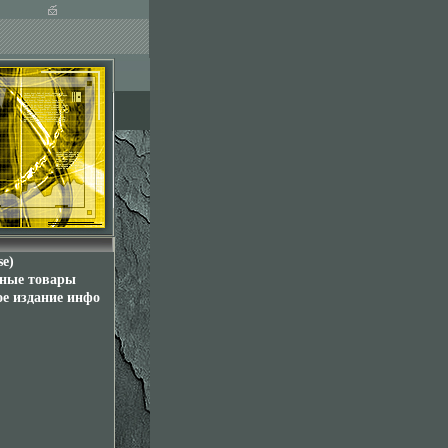
se)
нные товары
ое издание инфо