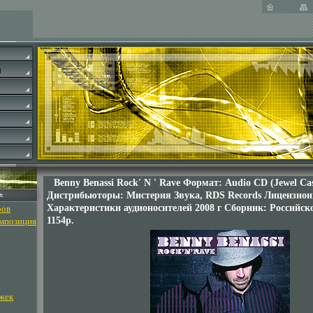
Benny Benassi Rock' N ' Rave Формат: Audio CD (Jewel Ca
Дистрибьюторы: Мистерия Звука, RDS Records Лицензио
Характеристики аудионосителей 2008 г Сборник: Российск
ров
1154p.
омпозиция
жек