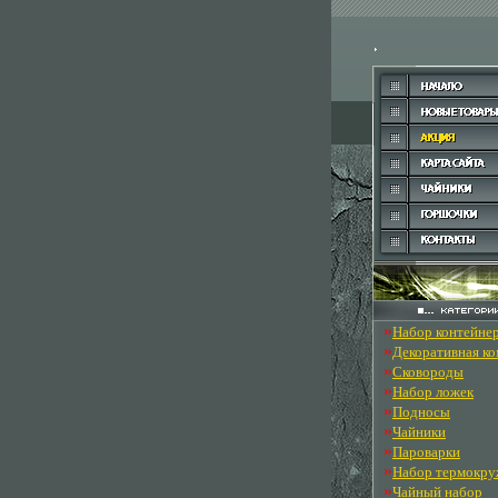
»
Набор контейне
»
Декоративная к
»
Сковороды
»
Набор ложек
»
Подносы
»
Чайники
»
Пароварки
»
Набор термокру
»
Чайный набор