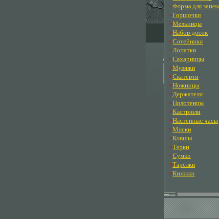
»
Форма для запек
»
Горшочки
»
Мельницы
»
Набор досок
»
Сотейники
»
Лопатки
»
Сахарницы
»
Муляжи
»
Скатерти
»
Ножницы
»
Держатели
»
Полотенцы
»
Кастрюли
»
Настенные часы
»
Миски
»
Ковшы
»
Терки
»
Сумки
»
Тарелки
»
Книжки