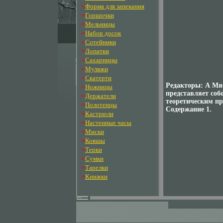
»
Форма для запекания
»
Горшочки
»
Мельницы
»
Набор досок
»
Сотейники
»
Лопатки
»
Сахарницы
»
Муляжи
»
Скатерти
Редакторы: А Мя
»
Ножницы
представляет соб
»
Держатели
теоретическим п
»
Полотенцы
Содержание 1.
»
Кастрюли
»
Настенные часы
»
Миски
»
Ковшы
»
Терки
»
Сумки
»
Тарелки
»
Книжки