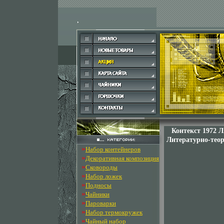
Контекст 1972 Л
Литературно-теор
»
Набор контейнеров
»
Декоративная композиция
»
Сковороды
»
Набор ложек
»
Подносы
»
Чайники
»
Пароварки
»
Набор термокружек
»
Чайный набор