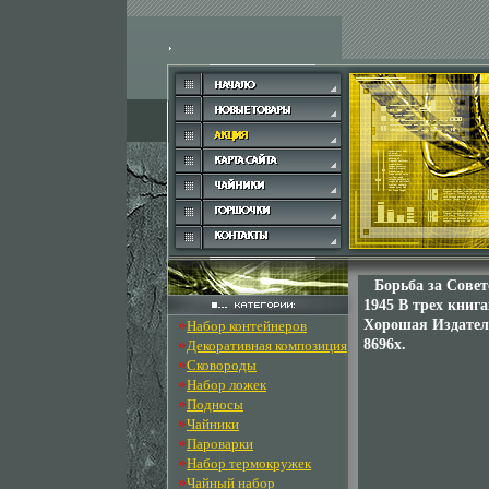
Борьба за Сове
1945 В трех книг
»
Хорошая Издатель
Набор контейнеров
»
8696x.
Декоративная композиция
»
Сковороды
»
Набор ложек
»
Подносы
»
Чайники
»
Пароварки
»
Набор термокружек
»
Чайный набор