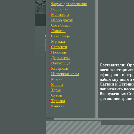
»
Форма для запекания
»
Горшочки
»
Мельницы
»
Набор досок
»
Сотейники
»
Лопатки
»
Сахарницы
»
Муляжи
»
Скатерти
»
Ножницы
»
Держатели
»
Полотенцы
Составители: Ор
»
Кастрюли
военно-историчес
»
Настенные часы
офицеров - ветер
»
Миски
набцмккучными с
»
Латвии и Эстони
Ковшы
попытались воссо
»
Терки
Вооруженных Сил
»
Сумки
фотоиллюстрации
»
Тарелки
»
Книжки