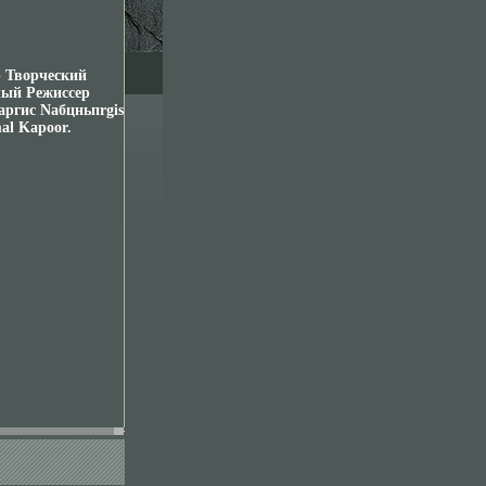
р Творческий
лый Режиссер
аргис Naбцньпrgis
al Kapoor.