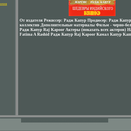
ания
От издателя Режиссер: Радж Капур Продюсер: Радж Капу
коллектив Дополнительные материалы Фильм - черно-бе
Радж Капур Raj Kapoor Актеры (показать всех актеров) Н
Fatima A Rashid Радж Капур Raj Kapoor Камал Капур Kam