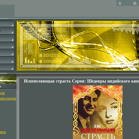
Испепеляющая страсть Серия: Шедевры индийского кино
ров
омпозиция
жек