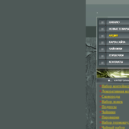
»
Набор контейне
»
Декоративная к
»
Сковороды
»
Набор ложек
»
Подносы
»
Чайники
»
Пароварки
»
Набор термокру
»
Чайный набор