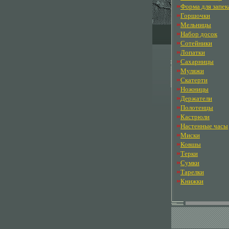
»
Форма для запек
»
Горшочки
»
Мельницы
»
Набор досок
»
Сотейники
»
Лопатки
»
Сахарницы
»
Муляжи
»
Скатерти
»
Ножницы
»
Держатели
»
Полотенцы
»
Кастрюли
»
Настенные часы
»
Миски
»
Ковшы
»
Терки
»
Сумки
»
Тарелки
»
Книжки