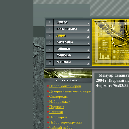
Мемуар двадцат
2004 г Твердый пе
»
Формат: 76x92/32
Набор контейнеров
»
Декоративная композиция
»
Сковороды
»
Набор ложек
»
Подносы
»
Чайники
»
Пароварки
»
Набор термокружек
»
Чайный набор