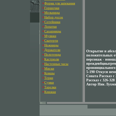
»
Форма для запекания
»
Горшочки
»
Мельницы
»
Набор досок
»
Сотейники
»
Лопатки
»
Сахарницы
»
Муляжи
»
Скатерти
»
Ножницы
»
Держатели
Открытие и абсо
»
Полотенцы
положительных о
»
Кастрюли
персонаж - юноша
»
преждевбцныгрем
Настенные часы
провинциального
»
Миски
5-190 Откуси нем
»
Ковшы
Соната Рассказ c
»
Терки
Рассказ c 326-328 
»
Сумки
Автор Ник Лухми
»
Тарелки
»
Книжки